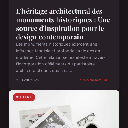
L'héritage architectural des
monuments historiques : Une
source d'inspiration pour le
design contemporain
Les monuments historiques exercent une
influence tangible et profonde sur le design
moderne. Cette relation se manifeste à travers
l'incorporation d'éléments du patrimoine
architectural dans des créat...
28 avril 2025
4 min de lecture →
CULTURE