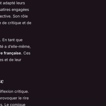
t adapté leurs
satires engagées
ective. Son rôle
 de critique et de
. En tant que
été a d’elle-même,
ure française
. Ces
s et de leur
se
flexion critique.
 provoquer le rire
els. Le comique