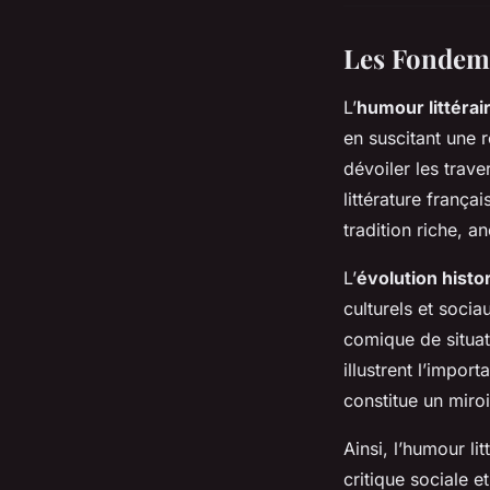
Les Fondeme
L’
humour littérai
en suscitant une r
dévoiler les trave
littérature frança
tradition riche, a
L’
évolution histo
culturels et sociau
comique de situati
illustrent l’import
constitue un miroi
Ainsi, l’humour li
critique sociale e