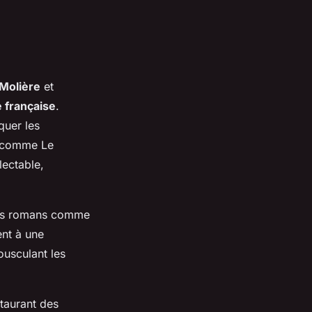
Molière
et
re française
.
quer les
s comme
Le
lectable,
s ses romans comme
ent à une
ousculant les
taurant des