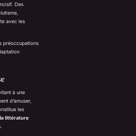
ncisif. Des
olutisme,
te avec les
les préoccupations
daptation
se
vitant à une
ement d’amuser,
nstitue les
la littérature
.