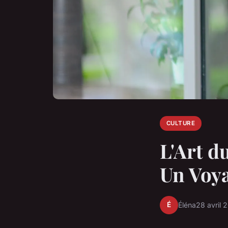
CULTURE
L'Art d
Un Voy
É
Éléna
28 avril 