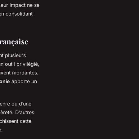
Leur impact ne se
 en consolidant
rançaise
t plusieurs
n outil privilégié,
ouvent mordantes.
ronie
apporte un
genre ou d’une
èreté. D’autres
chissent cette
n.