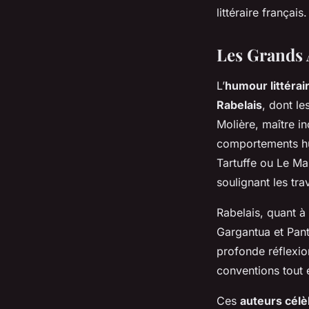
littéraire français.
Les Grands A
L’
humour littérai
Rabelais
, dont l
Molière, maître in
comportements h
Tartuffe
ou
Le Ma
soulignant les tra
Rabelais, quant à
Gargantua
et
Pant
profonde réflexio
conventions tout e
Ces
auteurs cél