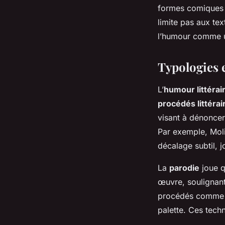
formes comiques v
limite pas aux tex
l’humour comme un
Typologies 
L’
humour littérai
procédés littérai
visant à dénoncer
Par exemple, Moliè
décalage subtil, j
La
parodie
joue q
œuvre, soulignant
procédés comme l’
palette. Ces techn