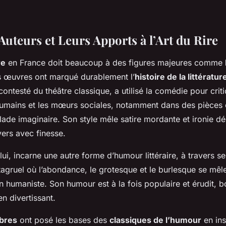
uteurs et Leurs Apports à l’Art du Rire
re
en France doit beaucoup à des figures majeures comme
es œuvres ont marqué durablement l’
histoire de la littératu
contesté du théâtre classique, a utilisé la comédie pour criti
umains et les mœurs sociales, notamment dans des pièce
lade imaginaire
. Son style mêle satire mordante et ironie dé
vers avec finesse.
 lui, incarne une autre forme d’humour littéraire, à traver
agruel
où l’abondance, le grotesque et le burlesque se mêl
n humaniste. Son humour est à la fois populaire et érudit, b
n divertissant.
èbres
ont posé les bases des
classiques de l’humour
en ins