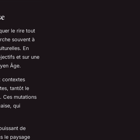
se
er le rire tout
herche souvent à
lturelles. En
jectifs et sur une
yen Âge.
 contextes
tes, tantôt le
n. Ces mutations
çaise, qui
 puissant de
ans le paysage