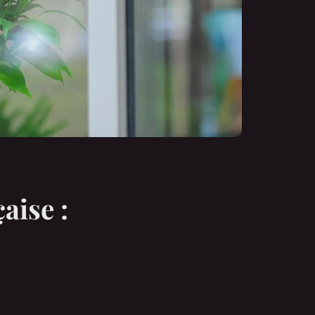
aise :