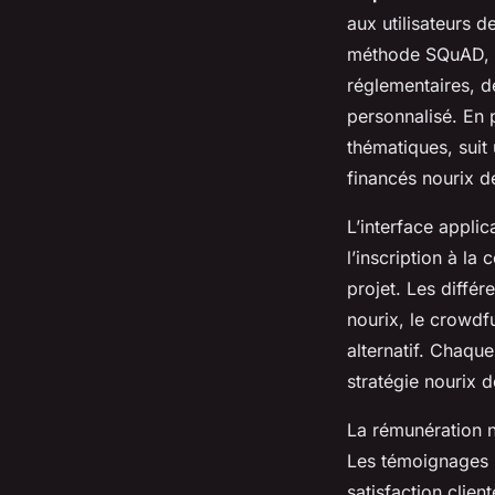
aux utilisateurs de
méthode SQuAD,
réglementaires, 
personnalisé. En p
thématiques, suit 
financés nourix dé
L’interface applic
l’inscription à la
projet. Les diffé
nourix, le crowdf
alternatif. Chaque 
stratégie nourix 
La rémunération no
Les témoignages n
satisfaction clie