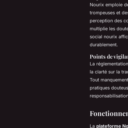
Nourix emploie de
trompeuses et des 
perception des con
multiplie les dou
social nourix affi
durablement.
Points de vigila
La réglementation
la clarté sur la tr
Tout manquement e
pratiques douteus
responsabilisation
Fonctionnem
La
plateforme No