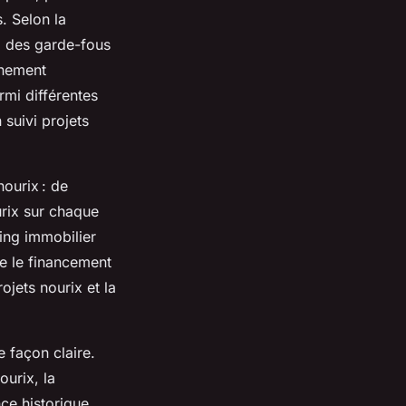
s. Selon la
ia des garde-fous
gnement
rmi différentes
 suivi projets
nourix : de
urix sur chaque
ding immobilier
e le financement
rojets nourix et la
e façon claire.
urix, la
ce historique