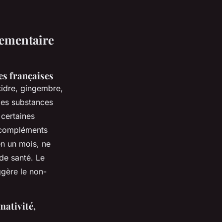
lementaire
es françaises
cidre, gingembre,
des substances
certaines
s compléments
en un mois, ne
de santé. Le
ggère le non-
mativité,