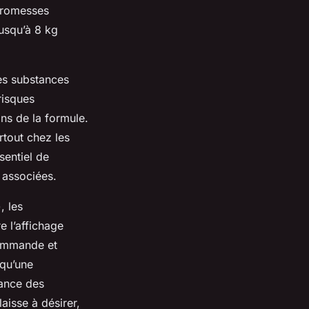
 promesses
usqu’à 8 kg
Des substances
risques
ons de la formule.
rtout chez les
sentiel de
 associées.
, les
e l’affichage
commande et
 qu’une
iance des
aisse à désirer,