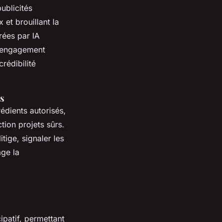
ublicités
 et brouillant la
rées par IA
Un engagement
rédibilité
ls
édients autorisés,
ction projets sûrs.
tige, signaler les
age la
patif, permettant