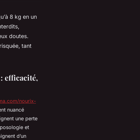
u’à 8 kg en un
terdits,
eux doutes.
isquée, tant
 efficacité,
ma.com/nourix-
ment nuancé
lignent une perte
 posologie et
aignent d’un