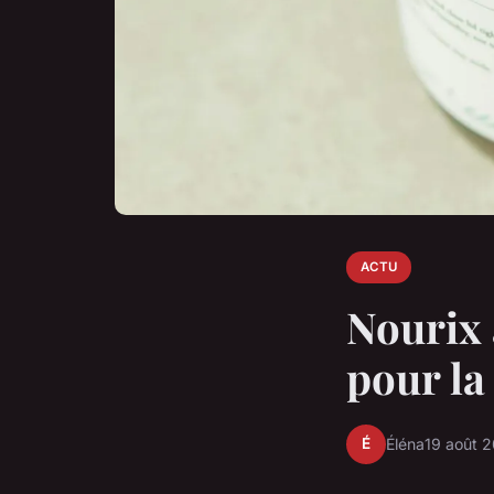
ACTU
Nourix 
pour la
É
Éléna
19 août 