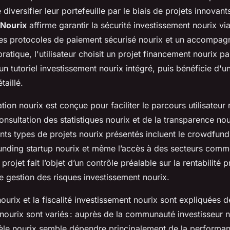
 diversifier leur portefeuille par le biais de projets innovant
Nourix
affirme garantir la sécurité investissement nourix v
des protocoles de paiement sécurisé nourix et un accompa
ratique, l'utilisateur choisit un projet financement nourix pa
un tutoriel investissement nourix intégré, puis bénéficie d'un
taillé.
ation nourix est conçue pour faciliter le parcours utilisateur 
 consultation des statistiques nourix et de la transparence no
rents types de projets nourix présentés incluent le crowdfun
unding startup nourix et même l’accès à des secteurs comm
projet fait l’objet d’un contrôle préalable sur la rentabilité p
de gestion des risques investissement nourix.
urix et la fiscalité investissement nourix sont expliquées d
ourix sont variés : auprès de la communauté investisseur no
ntèle nourix semble dépendre principalement de la performan