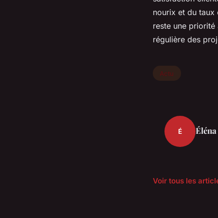
nourix et du taux 
reste une priorité
régulière des proj
Actu
Éléna
É
Voir tous les artic