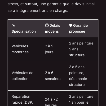
stress, et surtout, une garantie que le devis initial
sera intégralement pris en charge.
🔧
⏱️ Délais
🛡️ Garantie
Spécialisation
moyens
proposée
2 ans peinture,
Véhicules
3 à 5
5 ans
modernes
jours
structure
3 à 5 ans
Véhicules de
2 à 6
peinture,
collection
semaines
décennale
structure
Réparation
2 ans peinture,
24 à 72
rapide (DSP,
1 an pour le
heures